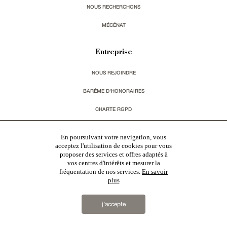
NOUS RECHERCHONS
MÉCÉNAT
Entreprise
NOUS REJOINDRE
BARÈME D'HONORAIRES
CHARTE RGPD
MENTIONS LÉGALES & CGU
En poursuivant votre navigation, vous
acceptez l'utilisation de cookies pour vous
proposer des services et offres adaptés à
Vous souhaitez recevoir nos lettres d'information ?
vos centres d'intérêts et mesurer la
fréquentation de nos services.
En savoir
s'inscrire
plus
j’accepte