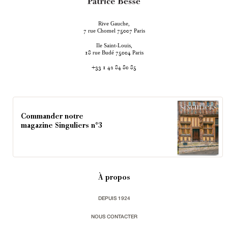
Rive Gauche,
rue Chomel
Paris
7
75007
Ile Saint-Louis,
rue Budé
Paris
18
75004
+33 1 42 84 80 85
Commander notre
magazine Singuliers n°3
À propos
DEPUIS 1924
NOUS CONTACTER