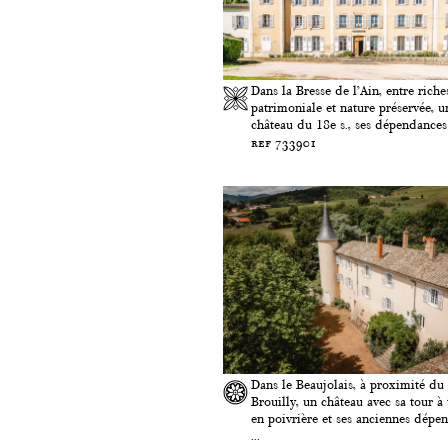
Dans la Bresse de l’Ain, entre riche
patrimoniale et nature préservée, u
château du 18e s., ses dépendances e
ref 733901
Dans le Beaujolais, à proximité d
Brouilly, un château avec sa tour à 
en poivrière et ses anciennes dépe
...