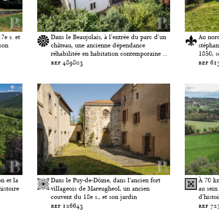
7e s. et
Dans le Beaujolais, à l'entrée du parc d'un
Au nord
son
château, une ancienne dépendance
stéphan
réhabilitée en habitation contemporaine ...
1850, s
ref 489803
ref 61
n et la
Dans le Puy-de-Dôme, dans l’ancien fort
À 70 km
histoire
villageois de Mareugheol, un ancien
au sein
couvent du 18e s., et son jardin
d'histoi
ref 126643
ref 72