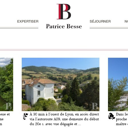
EXPERTISER
SÉJOURNER
N
leue et
À 30 min à l'ouest de Lyon, en accès direct
Dans le
une
via l'autoroute A89, une demeure du début
proche 
on
du 20e s. avec vue dégagée et ...
maître 