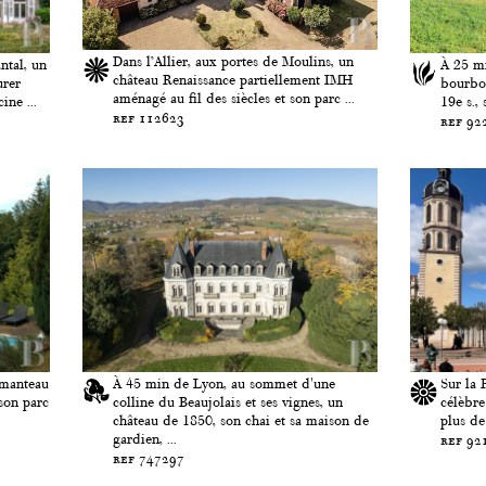
Dans l’Allier, aux portes de Moulins, un
ntal, un
À 25 m
château Renaissance partiellement IMH
urer
bourbon
aménagé au fil des siècles et son parc ...
ine ...
19e s., 
ref 112623
ref 92
 manteau
À 45 min de Lyon, au sommet d'une
Sur la 
son parc
colline du Beaujolais et ses vignes, un
célèbre
château de 1850, son chai et sa maison de
plus de
gardien, ...
ref 92
ref 747297