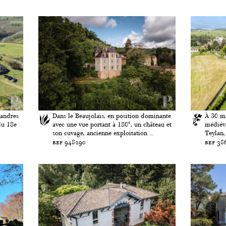
éandres
Dans le Beaujolais, en position dominante
À 30 mi
du 18e
avec une vue portant à 180°, un château et
médiéva
son cuvage, ancienne exploitation ...
Teylan,
ref 948290
ref 38