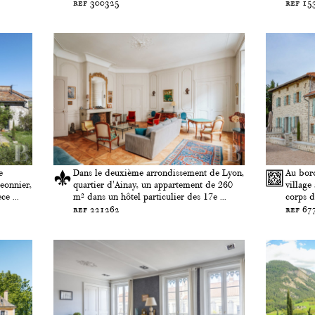
ref 300325
ref 15
e
Dans le deuxième arrondissement de Lyon,
Au bord
eonnier,
quartier d'Ainay, un appartement de 260
village
e ...
m² dans un hôtel particulier des 17e ...
corps d
ref 221262
ref 67