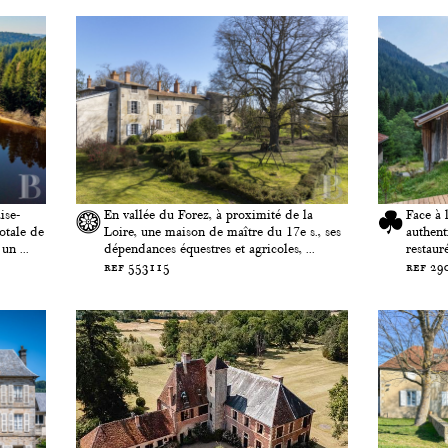
ise-
En vallée du Forez, à proximité de la
Face à 
otale de
Loire, une maison de maître du 17e s., ses
authent
un ...
dépendances équestres et agricoles, ...
restaur
ref 553115
ref 29