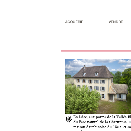
ACQUÉRIR
VENDRE
En Isère, aux portes de la Vallée B
du Parc naturel de la Chartreuse, 
maison dauphinoise du 18e s. et s