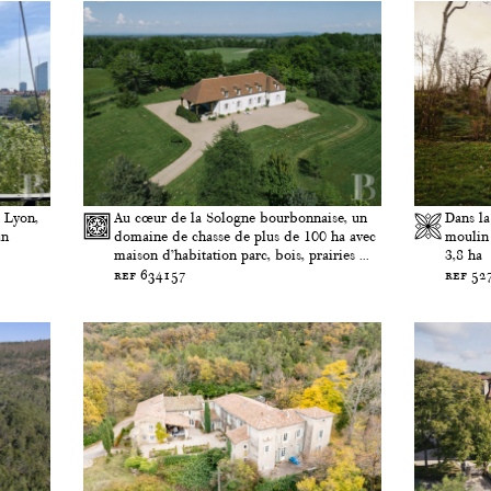
 Lyon,
Au cœur de la Sologne bourbonnaise, un
Dans la
un
domaine de chasse de plus de 100 ha avec
moulin 
maison d’habitation parc, bois, prairies ...
3,8 ha
ref 634157
ref 52