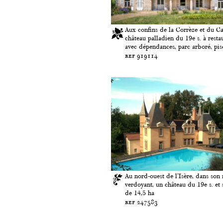
Aux confins de la Corrèze et du Ca
château palladien du 19e s. à resta
avec dépendances, parc arboré, pisc
ref 919114
Au nord-ouest de l'Isère, dans son
verdoyant, un château du 19e s. et 
de 14,5 ha
ref 247583