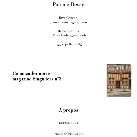
Rive Gauche,
rue Chomel
Paris
7
75007
Ile Saint-Louis,
rue Budé
Paris
18
75004
+33 1 42 84 80 85
Commander notre
magazine Singuliers n°3
À propos
DEPUIS 1924
NOUS CONTACTER