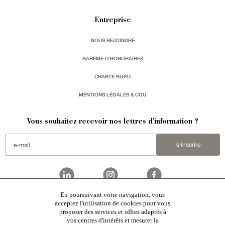
Entreprise
NOUS REJOINDRE
BARÈME D'HONORAIRES
CHARTE RGPD
MENTIONS LÉGALES & CGU
Vous souhaitez recevoir nos lettres d'information ?
s'inscrire
En poursuivant votre navigation, vous
Patrice Besse est une agence immobilière basée à Paris, ayant créé un réseau national spécialisé
acceptez l'utilisation de cookies pour vous
dans la vente de bâtiments de caractère:
châteaux
,
manoirs
,
demeures & maisons
,
hôtels particuliers
,
proposer des services et offres adaptés à
maisons en ville
,
appartements
,
Architecture du 20ème S.
,
monuments historiques
,
édifices religieux
,
chasses
,
ruines
,
moulins
,
mas & corps de ferme
,
maisons de village
,
chalets
,
bastides
,
domaines viticoles
,
vos centres d'intérêts et mesurer la
propriétés équestres
,
forêts et terres agricoles
,
biens avec vue sur mer
,
patrimoine industriel
sélectionnés