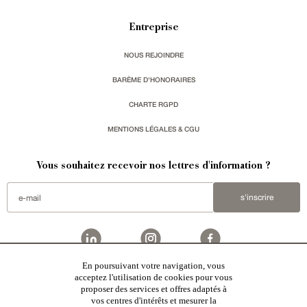
Entreprise
NOUS REJOINDRE
BARÈME D'HONORAIRES
CHARTE RGPD
MENTIONS LÉGALES & CGU
Vous souhaitez recevoir nos lettres d'information ?
s'inscrire
En poursuivant votre navigation, vous
Patrice Besse est une agence immobilière basée à Paris, ayant créé un réseau national spécialisé
acceptez l'utilisation de cookies pour vous
dans la vente de bâtiments de caractère:
châteaux
,
manoirs
,
demeures & maisons
,
hôtels particuliers
,
proposer des services et offres adaptés à
maisons en ville
,
appartements
,
Architecture du 20ème S.
,
monuments historiques
,
édifices religieux
,
chasses
,
ruines
,
moulins
,
mas & corps de ferme
,
maisons de village
,
chalets
,
bastides
,
domaines viticoles
,
vos centres d'intérêts et mesurer la
propriétés équestres
,
forêts et terres agricoles
,
biens avec vue sur mer
,
patrimoine industriel
sélectionnés