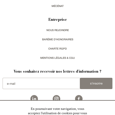
MÉCÉNAT
Entreprise
NOUS REJOINDRE
BARÈME D'HONORAIRES
CHARTE RGPD
MENTIONS LÉGALES & CGU
Vous souhaitez recevoir nos lettres d'information ?
s'inscrire
En poursuivant votre navigation, vous
acceptez l'utilisation de cookies pour vous
Patrice Besse est une agence immobilière basée à Paris, ayant créé un réseau national spécialisé