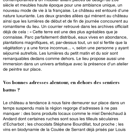
siècle et meubles haute époque pour une ambiance unique, un
nouveau mode de vie à la française. Le château est entouré d'une
nature luxuriante. Les deux grandes allées qui mènent au château
ainsi que les lumières de début et de fin de journée concourent au
romantisme du lieu. Un courrier retrouvé dans les archives officiait
déjà de cela : « Cette terre est une des plus agréables que je
connaisse. Parc parfaitement distribué, eaux vives en abondance,
plantations magnifiques, et, par-dessus tout, un sol si fertile que la
végétation y a une force inconnue... », selon une personne y ayant
séjourné autrefois. Les lumières du petit matin et du soir sont
remarquables dedans comme dehors. Le lieu propose aussi une
immersion dans un univers artistique avec la présence d'un atelier
de peintre sur place.
Vos bonnes adresses alentour, en dehors des sentiers
battus ?
Le château a tendance à nous faire demeurer sur place dans un
temps suspendu mais la région regorge d'adresses à ne pas
manquer : des bons produits locaux comme le miel Denéchaud à
Andard dont certaines ruches sont sous les tilleuls séculaires
d'Echarbot ; les chocolats Stéphane Bourdillat, tout proche ; les
vins en biodynamie de la Coulée de Serrant déjà prisés par Louis