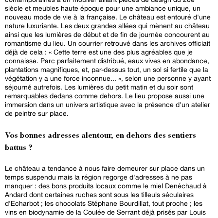
siècle et meubles haute époque pour une ambiance unique, un
nouveau mode de vie à la française. Le château est entouré d'une
nature luxuriante. Les deux grandes allées qui mènent au château
ainsi que les lumières de début et de fin de journée concourent au
romantisme du lieu. Un courrier retrouvé dans les archives officiait
déjà de cela : « Cette terre est une des plus agréables que je
connaisse. Parc parfaitement distribué, eaux vives en abondance,
plantations magnifiques, et, par-dessus tout, un sol si fertile que la
végétation y a une force inconnue... », selon une personne y ayant
séjourné autrefois. Les lumières du petit matin et du soir sont
remarquables dedans comme dehors. Le lieu propose aussi une
immersion dans un univers artistique avec la présence d'un atelier
de peintre sur place.
Vos bonnes adresses alentour, en dehors des sentiers
battus ?
Le château a tendance à nous faire demeurer sur place dans un
temps suspendu mais la région regorge d'adresses à ne pas
manquer : des bons produits locaux comme le miel Denéchaud à
Andard dont certaines ruches sont sous les tilleuls séculaires
d'Echarbot ; les chocolats Stéphane Bourdillat, tout proche ; les
vins en biodynamie de la Coulée de Serrant déjà prisés par Louis