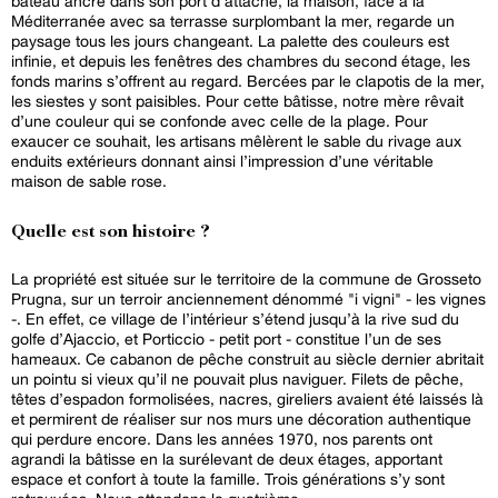
bateau ancré dans son port d’attache, la maison, face à la
Méditerranée avec sa terrasse surplombant la mer, regarde un
paysage tous les jours changeant. La palette des couleurs est
infinie, et depuis les fenêtres des chambres du second étage, les
fonds marins s’offrent au regard. Bercées par le clapotis de la mer,
les siestes y sont paisibles. Pour cette bâtisse, notre mère rêvait
d’une couleur qui se confonde avec celle de la plage. Pour
exaucer ce souhait, les artisans mêlèrent le sable du rivage aux
enduits extérieurs donnant ainsi l’impression d’une véritable
maison de sable rose.
Quelle est son histoire ?
La propriété est située sur le territoire de la commune de Grosseto
Prugna, sur un terroir anciennement dénommé "i vigni" - les vignes
-. En effet, ce village de l’intérieur s’étend jusqu’à la rive sud du
golfe d’Ajaccio, et Porticcio - petit port - constitue l’un de ses
hameaux. Ce cabanon de pêche construit au siècle dernier abritait
un pointu si vieux qu’il ne pouvait plus naviguer. Filets de pêche,
têtes d’espadon formolisées, nacres, gireliers avaient été laissés là
et permirent de réaliser sur nos murs une décoration authentique
qui perdure encore. Dans les années 1970, nos parents ont
agrandi la bâtisse en la surélevant de deux étages, apportant
espace et confort à toute la famille. Trois générations s’y sont