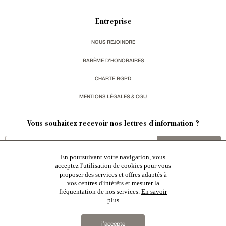
Entreprise
NOUS REJOINDRE
BARÈME D'HONORAIRES
CHARTE RGPD
MENTIONS LÉGALES & CGU
Vous souhaitez recevoir nos lettres d'information ?
s'inscrire
En poursuivant votre navigation, vous
acceptez l'utilisation de cookies pour vous
proposer des services et offres adaptés à
vos centres d'intérêts et mesurer la
fréquentation de nos services.
En savoir
plus
Patrice Besse est une agence immobilière basée à Paris, ayant créé un réseau national spécialisé
dans la vente de bâtiments de caractère:
châteaux
,
manoirs
,
demeures & maisons
,
hôtels particuliers
,
maisons en ville
,
appartements
,
Architecture du 20ème S.
,
monuments historiques
,
édifices religieux
,
chasses
,
ruines
,
moulins
,
mas & corps de ferme
,
maisons de village
,
chalets
,
bastides
,
domaines viticoles
,
j’accepte