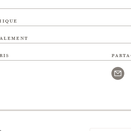
hique
galement
ris
parta
e,