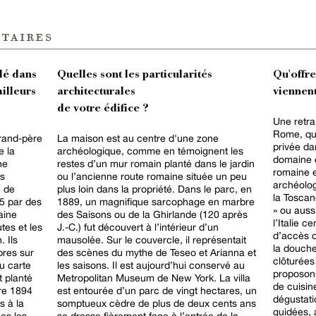
taires
lé dans
Quelles sont les particularités
Qu'offr
ailleurs
architecturales
viennent
de votre édifice ?
Une retra
Rome, qui
grand-père
La maison est au centre d'une zone
privée da
e la
archéologique, comme en témoignent les
domaine e
ne
restes d’un mur romain planté dans le jardin
romaine e
s
ou l’ancienne route romaine située un peu
archéolog
e de
plus loin dans la propriété. Dans le parc, en
la Toscan
65 par des
1889, un magnifique sarcophage en marbre
» ou aussi
aine
des Saisons ou de la Ghirlande (120 après
l’Italie c
tes et les
J.-C.) fut découvert à l’intérieur d’un
d’accès d
. Ils
mausolée. Sur le couvercle, il représentait
la douche
bres sur
des scènes du mythe de Teseo et Arianna et
clôturées
ou carte
les saisons. Il est aujourd’hui conservé au
proposons
t planté
Metropolitan Museum de New York. La villa
de cuisin
tre 1894
est entourée d’un parc de vingt hectares, un
dégustatio
s à la
somptueux cèdre de plus de deux cents ans
guidées, a
es les
se dresse fièrement face à l’entrée de la