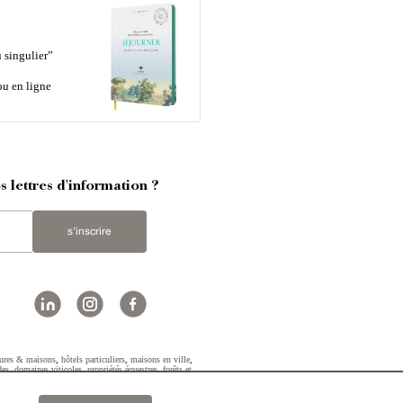
 singulier”
ou en ligne
 lettres d'information ?
s'inscrire
ures & maisons
,
hôtels particuliers
,
maisons en ville
,
des
,
domaines viticoles
,
propriétés équestres
,
forêts et