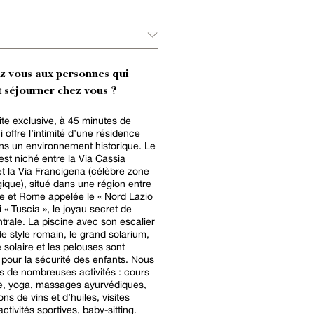
ez vous aux personnes qui
 séjourner chez vous ?
ite exclusive, à 45 minutes de
 offre l’intimité d’une résidence
ns un environnement historique. Le
st niché entre la Via Cassia
t la Via Francigena (célèbre zone
ique), situé dans une région entre
e et Rome appelée le « Nord Lazio
 « Tuscia », le joyau secret de
entrale. La piscine avec son escalier
e style romain, le grand solarium,
 solaire et les pelouses sont
 pour la sécurité des enfants. Nous
 de nombreuses activités : cours
e, yoga, massages ayurvédiques,
ns de vins et d’huiles, visites
ctivités sportives, baby-sitting.