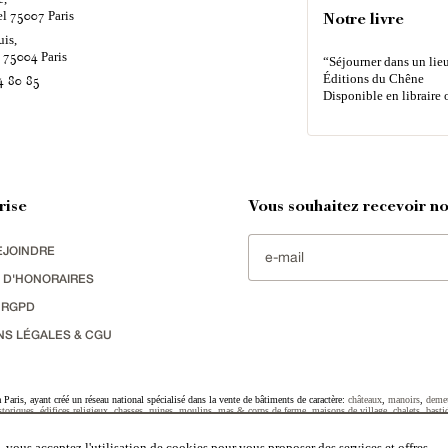
el
Paris
75007
Notre livre
uis,
é
Paris
75004
“Séjourner dans un lieu
Éditions du Chêne
4 80 85
Disponible en libraire 
rise
Vous souhaitez recevoir nos
EJOINDRE
 D'HONORAIRES
 RGPD
NS LÉGALES & CGU
Paris, ayant créé un réseau national spécialisé dans la vente de bâtiments de caractère:
châteaux
,
manoirs
,
deme
toriques
,
édifices religieux
,
chasses
,
ruines
,
moulins
,
mas & corps de ferme
,
maisons de village
,
chalets
,
basti
striel
sélectionnés par chacun de nos responsables régionaux enrichissent régulièrement nos offres.
 vous acceptez l'utilisation de cookies pour vous proposer des services et offres