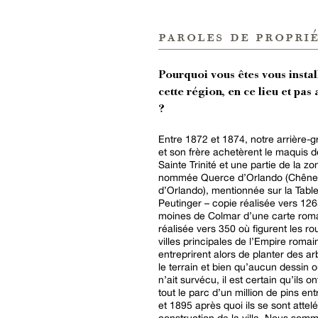
paroles de proprié
Pourquoi vous êtes vous instal
cette région, en ce lieu et pas 
?
Entre 1872 et 1874, notre arrière-
et son frère achetèrent le maquis d
Sainte Trinité et une partie de la zo
nommée Querce d’Orlando (Chêne
d’Orlando), mentionnée sur la Tabl
Peutinger – copie réalisée vers 12
moines de Colmar d’une carte rom
réalisée vers 350 où figurent les rou
villes principales de l’Empire romain
entreprirent alors de planter des ar
le terrain et bien qu’aucun dessin 
n’ait survécu, il est certain qu’ils on
tout le parc d’un million de pins en
et 1895 après quoi ils se sont attelé
construction de la villa. Nous somm