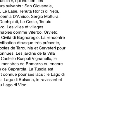
Tuscia », qui incluent les
rs suivants : San Giovenale,
i, Le Lase, Tenuta Ronci di Nepi,
Noemia D’Amico, Sergio Mottura,
Occhipinti, Le Coste, Tenuta
ro. Les villes et villages
nables comme Viterbo, Orvieto,
 Cività di Bagnoregio. La rencontre
vilisation étrusque très présente,
poles de Tarquinia et Cerveteri pour
onnues. Les jardins de la Villa
 Castello Ruspoli Vignanello, le
es monstres de Bomarzo ou encore
ns de Caprarola. La Tuscia est
 connue pour ses lacs : le Lago di
, Lago di Bolsena, le ravissant et
 Lago di Vico.