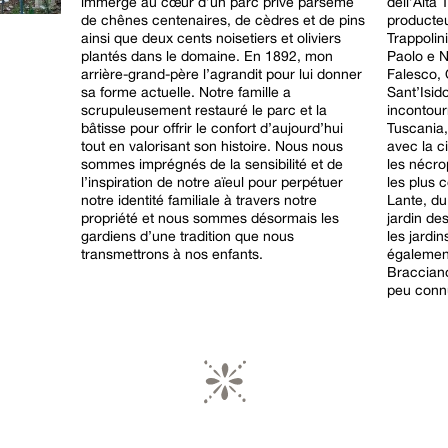
immergé au cœur d’un parc privé parsemé
dell’Alta 
de chênes centenaires, de cèdres et de pins
producteu
ainsi que deux cents noisetiers et oliviers
Trappolin
plantés dans le domaine. En 1892, mon
Paolo e 
arrière-grand-père l’agrandit pour lui donner
Falesco, 
sa forme actuelle. Notre famille a
Sant’Isido
scrupuleusement restauré le parc et la
incontour
bâtisse pour offrir le confort d’aujourd’hui
Tuscania,
tout en valorisant son histoire. Nous nous
avec la ci
sommes imprégnés de la sensibilité et de
les nécro
l’inspiration de notre aïeul pour perpétuer
les plus c
notre identité familiale à travers notre
Lante, du
propriété et nous sommes désormais les
jardin d
gardiens d’une tradition que nous
les jardi
transmettrons à nos enfants.
également
Bracciano
peu connu