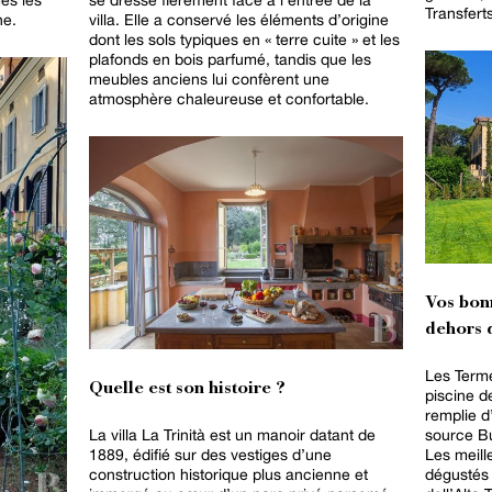
Transfert
ne.
villa. Elle a conservé les éléments d’origine
dont les sols typiques en « terre cuite » et les
plafonds en bois parfumé, tandis que les
meubles anciens lui confèrent une
atmosphère chaleureuse et confortable.
Vos bon
dehors d
Les Terme
Quelle est son histoire ?
piscine d
remplie d
La villa La Trinità est un manoir datant de
source Bu
1889, édifié sur des vestiges d’une
Les meill
construction historique plus ancienne et
dégustés 