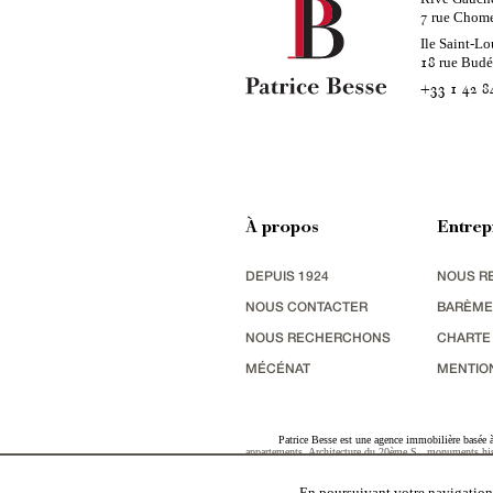
rue Chom
7
Ile Saint-Lo
rue Bud
18
+33 1 42 8
À propos
Entrep
DEPUIS 1924
NOUS R
NOUS CONTACTER
BARÈME
NOUS RECHERCHONS
CHARTE
MÉCÉNAT
MENTIO
Patrice Besse est une agence immobilière basée à 
appartements
,
Architecture du 20ème S.
,
monuments his
terres agricoles
,
biens avec vue sur mer
,
patrimoine indu
En poursuivant votre navigation,