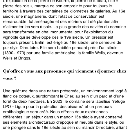
L’exploitation de la pierre de Bourré, la pierre de tuffeau, dite «
pierre des rois », marqua de son empreinte pour toujours le
territoire à travers des centaines de kilomètres de galeries. Au 16e
siècle, une magnanerie, dont l'état de conservation est
remarquable, fut aménagée et des mûriers ont été plantés afin
d’alimenter les vers à soie. La plus grande des cavités du domaine
sera transformée en chai monumental pour l’exploitation du
vignoble qui se développe dès le 19e siècle. Un pressoir est
toujours présent. Enfin, est érigé au 18e siècle, une demeure de
pur style Directoire. Elle sera habitée pendant près d’un siècle
(1890-1973) par une famille américaine, la famille Wells, devenue
Wells et Briggs.
Qu'offrez vous aux personnes qui viennent séjourner chez
vous ?
Une quiétude dans une nature préservée, un environnement logé à
flanc de coteaux, surplombant le Cher, au sein d’un parc et d’une
forêt de deux hectares. En 2023, le domaine sera labellisé "refuge
LPO - Ligue pour la protection des oiseaux" et un parcours
ornithologique sera créé. Nous offrons deux expériences
différentes : un séjour dans un manoir 15e siècle ayant conservé
ses éléments architecturaux d’époque et meublé dans le style, ou
une plongée dans le 18e siècle au sein du manoir Directoire, alliant