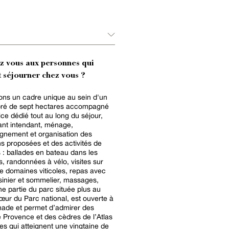
ez vous aux personnes qui
 séjourner chez vous ?
ons un cadre unique au sein d'un
oré de sept hectares accompagné
ice dédié tout au long du séjour,
nt intendant, ménage,
nement et organisation des
ns proposées et des activités de
 : ballades en bateau dans les
, randonnées à vélo, visites sur
 domaines viticoles, repas avec
sinier et sommelier, massages,
ne partie du parc située plus au
œur du Parc national, est ouverte à
nade et permet d’admirer des
 Provence et des cèdres de l’Atlas
es qui atteignent une vingtaine de