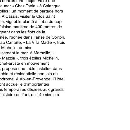
 dont ils font l’objet. Faire une
euner « Chez Tania » à Calanque
olles : un moment de partage hors
À Cassis, visiter le Clos Saint
e, vignoble planté à l’abri du cap
 falaise maritime de 400 mètres de
geant dans les flots de la
née. Nichée dans l’anse de Corton,
p Canaille, « La Villa Madie », trois
u Michelin, domine
sement la mer. À Marseille, «
 Mazzia », trois étoiles Michelin,
 chef-artiste en mouvement
, propose une table installée dans
chic et résidentielle non loin du
odrome. À Aix-en-Provence, l’Hôtel
t accueille d’importantes
ns temporaires dédiées aux grands
histoire de l’art, du 14e siècle à
.