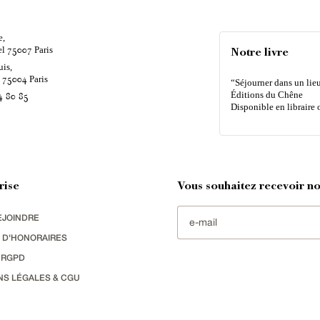
e,
el
Paris
75007
Notre livre
uis,
é
Paris
75004
“Séjourner dans un lieu
Éditions du Chêne
4 80 85
Disponible en libraire 
rise
Vous souhaitez recevoir nos
EJOINDRE
 D'HONORAIRES
 RGPD
NS LÉGALES & CGU