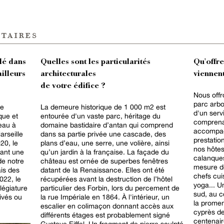
taires
lé dans
Quelles sont les particularités
Qu'offr
ailleurs
architecturales
viennent
de votre édifice ?
Nous offr
parc arb
te
La demeure historique de 1 000 m2 est
d'un serv
que et
entourée d'un vaste parc, héritage du
comprena
eau à
domaine bastidaire d’antan qui comprend
accompag
arseille
dans sa partie privée une cascade, des
prestatio
20, le
plans d’eau, une serre, une volière, ainsi
nos hôtes
lant une
qu’un jardin à la française. La façade du
calanques
de notre
château est ornée de superbes fenêtres
mesure de
ais des
datant de la Renaissance. Elles ont été
chefs cui
022, le
récupérées avant la destruction de l’hôtel
yoga... U
llégiature
particulier des Forbin, lors du percement de
sud, au c
ivés ou
la rue Impériale en 1864. À l'intérieur, un
la prome
escalier en colimaçon donnant accès aux
cyprès de
différents étages est probablement signé
centenair
Gustave Eiffel. Un fragment de pierre sculpté