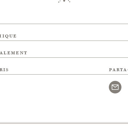
hique
galement
ris
parta