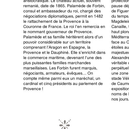
aristocratique. Le château actuel, souvent
protection
remanié, date de 1865. Palamède de Forbin,
pause déj
consul et ambassadeur du roi, chargé des
de Figuer
négociations diplomatiques, permit en 1482
du temps. 
le rattachement de la Provence à la
Magdelein
Couronne de France. Le roi l’en remercia en
Canaille,
le nommant gouverneur de Provence.
haut plon
Palamède et sa famille héritèrent alors d’un
Méditerra
pouvoir considérable sur un territoire
face au Ca
comprenant l’Aragon en Espagne, la
étoiles a
Provence et le Dauphiné. Elle s’enrichit dans
majestueu
le commerce maritime, devenant l’une des
Alexandre
plus puissantes familles marchandes
véritable
marseillaises. Les Forbin furent marquis,
perpétuel
négociants, armateurs, évêques… On
une zone 
compte même parmi eux un maréchal, un
stade Vél
cardinal et cinq présidents au parlement de
de Caumon
Provence !
expositio
noms de l’
nos jours