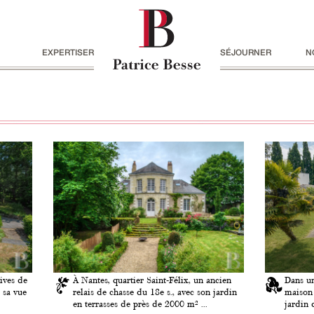
EXPERTISER
SÉJOURNER
N
ives de
À Nantes, quartier Saint-Félix, un ancien
Dans un
 sa vue
relais de chasse du 18e s., avec son jardin
maison 
en terrasses de près de 2000 m² ...
jardin 