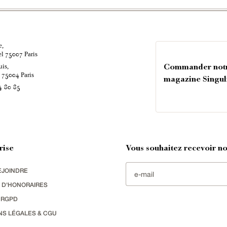
e,
el
Paris
75007
uis,
Commander not
é
Paris
75004
magazine Singul
4 80 85
rise
Vous souhaitez recevoir nos
EJOINDRE
 D'HONORAIRES
 RGPD
NS LÉGALES & CGU