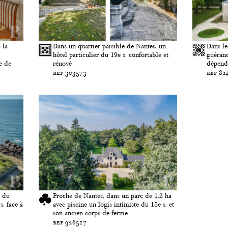
 la
Dans un quartier paisible de Nantes, un
Dans le
hôtel particulier du 19e s. confortable et
guérand
e de
rénové
dépenda
ref 303573
ref 82
e du
Proche de Nantes, dans un parc de 1,2 ha
s. face à
avec piscine un logis intimiste du 18e s. et
son ancien corps de ferme
ref 926517