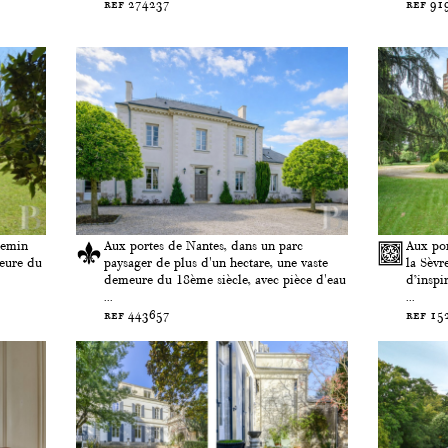
ref 274237
ref 91
hemin
Aux portes de Nantes, dans un parc
Aux por
meure du
paysager de plus d'un hectare, une vaste
la Sèvr
demeure du 18ème siècle, avec pièce d'eau
d’inspi
...
...
ref 443657
ref 15