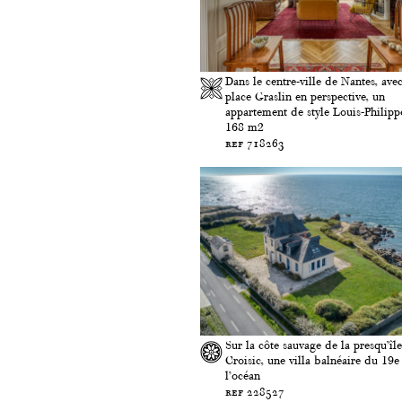
Dans le centre-ville de Nantes, avec
place Graslin en perspective, un
appartement de style Louis-Philipp
168 m2
ref 718263
Sur la côte sauvage de la presqu’îl
Croisic, une villa balnéaire du 19e 
l’océan
ref 228527