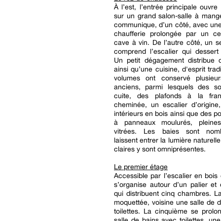
À l’est, l’entrée principale ouvre
sur un grand salon-salle à mang
communique, d’un côté, avec une
chaufferie prolongée par un cel
cave à vin. De l’autre côté, un 
comprend l’escalier qui dessert
Un petit dégagement distribue d
ainsi qu’une cuisine, d'esprit trad
volumes ont conservé plusieu
anciens, parmi lesquels des so
cuite, des plafonds à la fra
cheminée, un escalier d’origine
intérieurs en bois ainsi que des p
à panneaux moulurés, pleine
vitrées. Les baies sont nom
laissent entrer la lumière naturelle 
claires y sont omniprésentes.
Le premier étage
Accessible par l’escalier en bois 
s’organise autour d’un palier et 
qui distribuent cinq chambres. L
moquettée, voisine une salle de
toilettes. La cinquième se prol
salle de bains avec toilettes, un