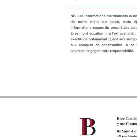
NB: Les informations mentionnées ci-de
de notre visite sur place, mais é
informations reçues du propriétaire actu
Elles n’ont vocation ni à l’exhaustivité, n
exactitude notamment quant aux surfac
aux époques de construction. A ce ti
sauraient engager notre responsabilité.
Rive Gauch
rue Chom
7
Ile Saint-Lo
rue Bud
18