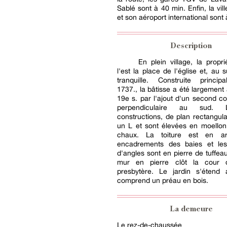
Sablé sont à 40 min. Enfin, la vil
et son aéroport international sont 
Description
En plein village, la propr
l'est la place de l'église et, au 
tranquille. Construite princi
1737., la bâtisse a été largement
19e s. par l'ajout d'un second co
perpendiculaire au sud.
constructions, de plan rectangula
un L et sont élevées en moellon
chaux. La toiture est en ar
encadrements des baies et le
d'angles sont en pierre de tuffeau
mur en pierre clôt la cour d
presbytère. Le jardin s'étend
comprend un préau en bois.
La demeure
Le rez-de-chaussée