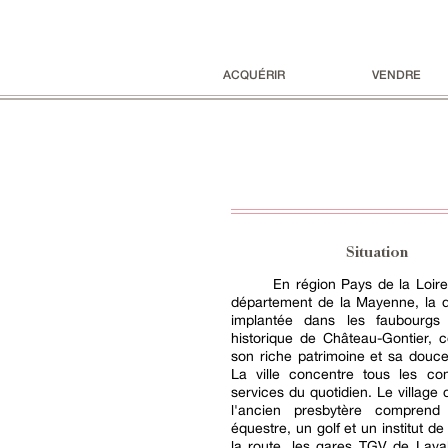
ACQUÉRIR
VENDRE
Situation
En région Pays de la Loir
département de la Mayenne, la 
implantée dans les faubourgs
historique de Château-Gontier, 
son riche patrimoine et sa douce
La ville concentre tous les c
services du quotidien. Le village
l'ancien presbytère comprend
équestre, un golf et un institut d
la route, les gares TGV de Lava