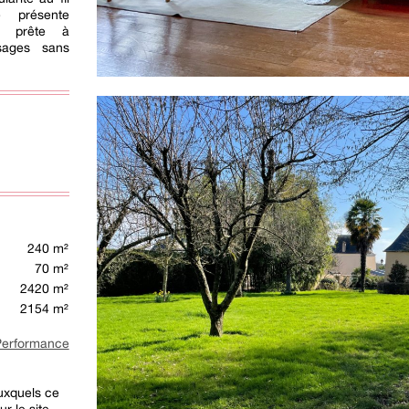
é présente
e, prête à
sages sans
240 m²
70 m²
2420 m²
2154 m²
rformance
auxquels ce