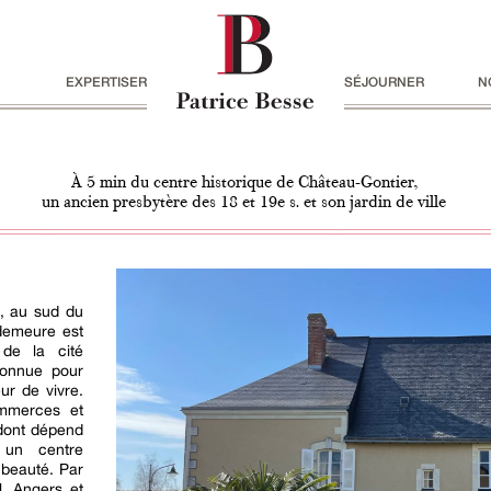
EXPERTISER
SÉJOURNER
N
À 5 min du centre historique de Château-Gontier,
un ancien presbytère des 18 et 19e s. et son jardin de ville
e, au sud du
demeure est
 de la cité
connue pour
ur de vivre.
ommerces et
 dont dépend
 un centre
e beauté. Par
l, Angers et