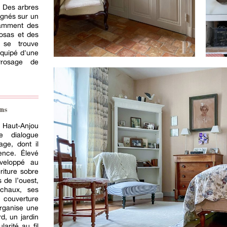
. Des arbres
lignés sur un
tamment des
osas et des
 se trouve
équipé d'une
rrosage de
ns
 Haut-Anjou
re dialogue
age, dont il
ence. Élevé
veloppé au
riture sobre
 de l’ouest,
 chaux, ses
 couverture
organise une
d, un jardin
arité au fil