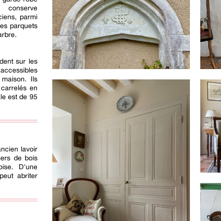
u conserve
ciens, parmi
des parquets
rbre.
dent sur les
accessibles
 maison. Ils
 carrelés en
ale est de 95
ancien lavoir
iers de bois
oise. D'une
peut abriter