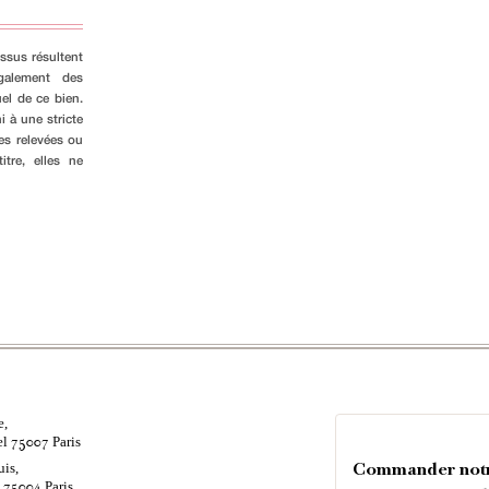
ssus résultent
galement des
el de ce bien.
i à une stricte
es relevées ou
tre, elles ne
e,
el
Paris
75007
uis,
Commander not
é
Paris
75004