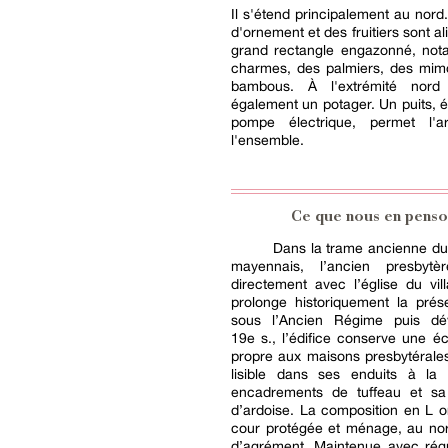
Il s'étend principalement au nord
d'ornement et des fruitiers sont a
grand rectangle engazonné, no
charmes, des palmiers, des mim
bambous. À l'extrémité nord
également un potager. Un puits, 
pompe électrique, permet l'a
l'ensemble.
Ce que nous en penso
Dans la trame ancienne du
mayennais, l’ancien presbytè
directement avec l’église du vill
prolonge historiquement la prés
sous l’Ancien Régime puis dé
19e s., l’édifice conserve une éc
propre aux maisons presbytérales
lisible dans ses enduits à la
encadrements de tuffeau et sa
d’ardoise. La composition en L 
cour protégée et ménage, au nor
d’agrément. Maintenue avec régul