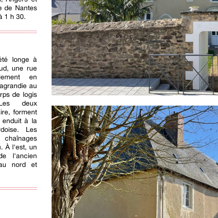
le de Nantes
à 1 h 30.
iété longe à
sud, une rue
palement en
 agrandie au
rps de logis
 Les deux
ire, forment
 enduit à la
doise. Les
s chaînages
. À l'est, un
e l'ancien
 au nord et