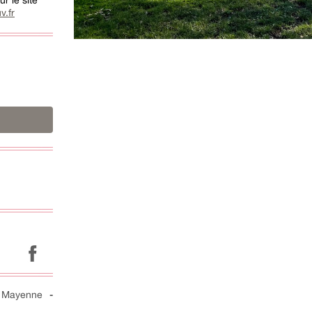
r le site
v.fr
-
Mayenne
-