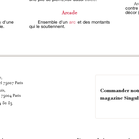
Ar
contr
décor (
Arcade
u
d'une
Ensemble d'un
arc
et des montants
ie.
qui le soutiennent.
e,
el
Paris
75007
uis,
Commander not
é
Paris
75004
magazine Singul
4 80 85