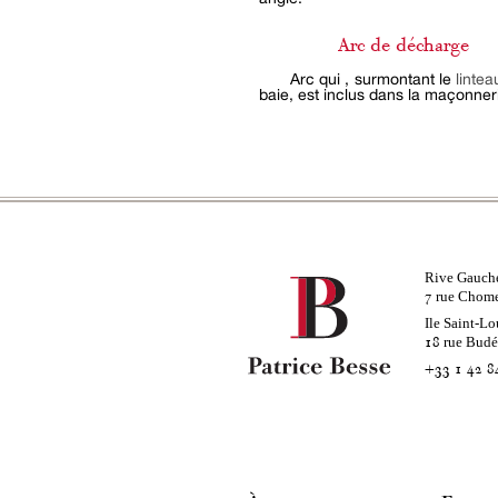
Arc de décharge
Arc qui , surmontant le
lintea
baie, est inclus dans la maçonner
Rive Gauch
rue Chom
7
Ile Saint-Lo
rue Bud
18
+33 1 42 8