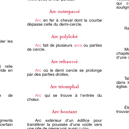
qui c
soulig
Arc outrepassé
Arc
en fer à cheval dont la courbe
dépasse celle du demi-cercle.
Ra
Arc polylobé
ler les
Arc
fait de plusieurs
arcs
ou parties
de cercle.
M
chapit
d'une
Arc rehaussé
i relie
vide en
Arc
où le demi cercle se prolonge
par des parties droites.
Ta
dans l
église.
Arc triomphal
ée de
Arc
qui se trouve à l'entrée du
chœur.
Él
trouva
Arc-boutant
gments
Arc extérieur d'un édifice pour
certain
transférer la poussée d'une voûte vers
une pile de pierre;voir aussi
culée
.