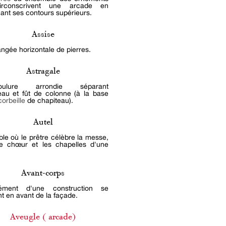
irconscrivent une arcade en
nant ses contours supérieurs.
Assise
ngée horizontale de pierres.
Astragale
oulure arrondie séparant
eau et fût de colonne (à la base
corbeille
de chapiteau).
Autel
ble où le prêtre célèbre la messe,
e chœur et les chapelles d'une
Avant-corps
ément d'une construction se
nt en avant de la façade.
Aveugle ( arcade)