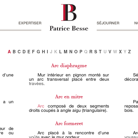
EXPERTISER
SÉJOURNER
N
A
B
C
D
E
F
G
H
I
J
K
L
M
N
O
P
Q
R
S
T
U
V
W
X
Y
Z
Arc diaphragme
e d'une
Mur intérieur en pignon monté sur
S
un arc transversal placé entre deux
décora
travées
.
Arc en mitre
r a un
Pa
Arc
composé de deux segments
reposa
droits coupés à angle aigu (triangulaire).
bois.
Arc formeret
œur de
aire ou
Arc placé à la rencontre d'une
Ar
voûte
avec le mur porteur.
vouss