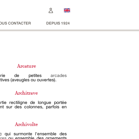
OUS CONTACTER
DEPUIS 1924
Arcature
érie de petites
arcades
tives (aveugles ou ouvertes).
Architrave
rtie rectiligne de longue portée
nt sur des colonnes, parfois en
Archivolte
c qui surmonte l'ensemble des
ures
ou ensemble des ornements