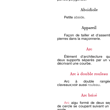
Absidiole
Petite
abside
.
Appareil
Façon de tailler et d'assemb
pierres dans la maçonnerie.
Arc
Élément d'architecture qu
deux supports séparés par un 
décrivant une courbe.
Arc à double rouleau
Arc à double rang
claveaux;voir aussi
rouleau
.
Arc brisé
Arc
aigu formé de deux se
de cercle se coupant suivant un 
angle.