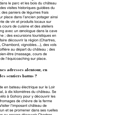
dans le parc et les bois du château
 des visites historiques guidées du
 des paniers de légumes frais
sur place dans l’ancien potager ainsi
nte de vin et produits locaux sur
s cours de cuisine et des ateliers
ing avec un œnologue dans la cave
e ; des excursions touristiques en
faire découvrir la région (Chartres,
s, Chambord, vignobles…), des vols
lfière au départ du château ; des
bien-être (massage, cours de
t de l’équicoaching sur place.
nes adresses alentour, en
es sentiers battus ?
e en bateau électrique sur le Loir
l, à dix kilomètres du château. Se
vélo à Gohory pour y découvrir les
 fromages de chèvre de la ferme
Visiter l’imposant château de
un et se promener dans ses ruelles
s ou encore découvrir Chartres