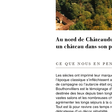
Au nord de Châteaudun
un château dans son pa
ce que nous en pe
Les siècles ont imprimé leur marq
l’époque classique s’infléchissent 
de campagne où l’autarcie était or
Bouthonvilliers est le témoignage d’u
destinée des lieux depuis bien longt
vastes salons et les nombreuses c
agrémenter les longs séjours à la ca
Tout est là pour revivre ces temps 
délicatesse d’un décor réhabilité.