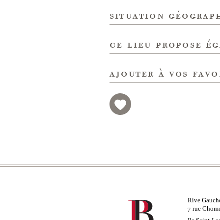
situation géograp
ce lieu propose é
ajouter à vos favo
Rive Gauch
rue Chom
7