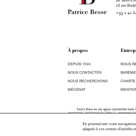
Ile Saint-Lo
rue Bud
18
+33 1 42 8
À propos
Entrep
DEPUIS 1924
NOUS R
NOUS CONTACTER
BARÈME
NOUS RECHERCHONS
CHARTE
MÉCÉNAT
MENTIO
Patrice Besse est une agence immobilière basée à 
appartements
,
Architecture du 20ème S.
,
monuments his
terres agricoles
,
biens avec vue sur mer
,
patrimoine indu
En poursuivant votre navigation,
adaptés à vos centres d'intérêts 