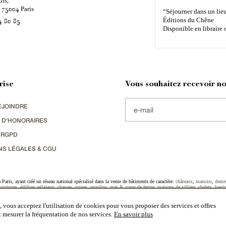
uis,
é
Paris
75004
“Séjourner dans un lieu
Éditions du Chêne
4 80 85
Disponible en libraire 
rise
Vous souhaitez recevoir nos
EJOINDRE
 D'HONORAIRES
 RGPD
NS LÉGALES & CGU
Paris, ayant créé un réseau national spécialisé dans la vente de bâtiments de caractère:
châteaux
,
manoirs
,
deme
toriques
,
édifices religieux
,
chasses
,
ruines
,
moulins
,
mas & corps de ferme
,
maisons de village
,
chalets
,
basti
striel
sélectionnés par chacun de nos responsables régionaux enrichissent régulièrement nos offres.
 vous acceptez l'utilisation de cookies pour vous proposer des services et offres
et mesurer la fréquentation de nos services.
En savoir plus