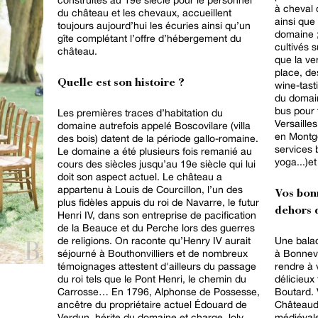
à cheval 
du château et les chevaux, accueillent
ainsi que
toujours aujourd’hui les écuries ainsi qu’un
domaine ;
gîte complétant l’offre d’hébergement du
cultivés 
château.
que la ve
place, de
Quelle est son histoire ?
wine-tast
du domain
bus pour 
Les premières traces d’habitation du
Versaille
domaine autrefois appelé Boscovilare (villa
en Montgo
des bois) datent de la période gallo-romaine.
services 
Le domaine a été plusieurs fois remanié au
yoga...)e
cours des siècles jusqu’au 19e siècle qui lui
doit son aspect actuel. Le château a
appartenu à Louis de Courcillon, l’un des
Vos bon
plus fidèles appuis du roi de Navarre, le futur
dehors d
Henri IV, dans son entreprise de pacification
de la Beauce et du Perche lors des guerres
de religions. On raconte qu’Henry IV aurait
Une balad
séjourné à Bouthonvilliers et de nombreux
à Bonneva
témoignages attestent d'ailleurs du passage
rendre à 
du roi tels que le Pont Henri, le chemin du
délicieux
Carrosse… En 1796, Alphonse de Possesse,
Boutard. 
ancêtre du propriétaire actuel Édouard de
Châteaud
Verdun, hérite du domaine et charge Joly,
médiévale