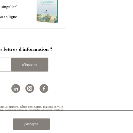
 singulier”
ou en ligne
 lettres d'information ?
s'inscrire
ures & maisons
,
hôtels particuliers
,
maisons en ville
,
des
,
domaines viticoles
,
propriétés équestres
,
forêts et
2019 © Patrice Besse...
j’accepte