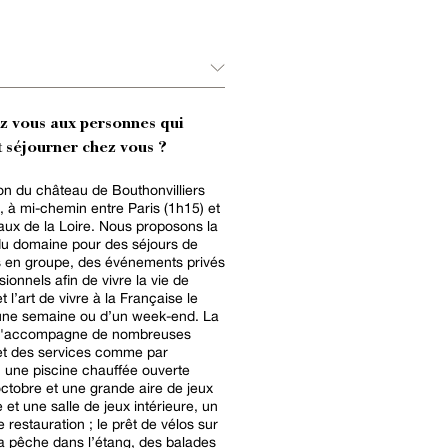
ez vous aux personnes qui
 séjourner chez vous ?
ion du château de Bouthonvilliers
e, à mi-chemin entre Paris (1h15) et
aux de la Loire. Nous proposons la
du domaine pour des séjours de
 en groupe, des événements privés
ionnels afin de vivre la vie de
 l’art de vivre à la Française le
une semaine ou d’un week-end. La
 s'accompagne de nombreuses
 et des services comme par
 une piscine chauffée ouverte
 octobre et une grande aire de jeux
 et une salle de jeux intérieure, un
 restauration ; le prêt de vélos sur
la pêche dans l’étang, des balades