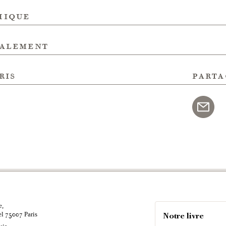
hique
galement
ris
parta
e,
el
Paris
75007
Notre livre