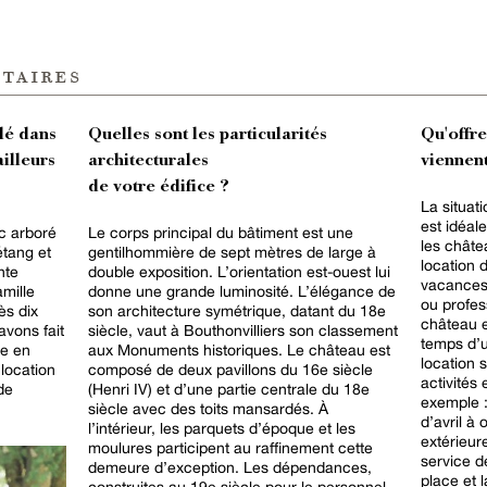
taires
lé dans
Quelles sont les particularités
Qu'offr
ailleurs
architecturales
viennent
de votre édifice ?
La situat
est idéal
c arboré
Le corps principal du bâtiment est une
les châte
étang et
gentilhommière de sept mètres de large à
location 
nte
double exposition. L’orientation est-ouest lui
vacances
amille
donne une grande luminosité. L’élégance de
ou profess
ès dix
son architecture symétrique, datant du 18e
château et
avons fait
siècle, vaut à Bouthonvilliers son classement
temps d’
le en
aux Monuments historiques. Le château est
location
location
composé de deux pavillons du 16e siècle
activités
de
(Henri IV) et d’une partie centrale du 18e
exemple :
siècle avec des toits mansardés. À
d’avril à
l’intérieur, les parquets d’époque et les
extérieure
moulures participent au raffinement cette
service de
demeure d’exception. Les dépendances,
place et 
construites au 19e siècle pour le personnel