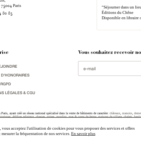
uis,
é
Paris
75004
“Séjourner dans un lieu
Éditions du Chêne
4 80 85
Disponible en libraire 
rise
Vous souhaitez recevoir nos
EJOINDRE
 D'HONORAIRES
 RGPD
NS LÉGALES & CGU
Paris, ayant créé un réseau national spécialisé dans la vente de bâtiments de caractère:
châteaux
,
manoirs
,
deme
toriques
,
édifices religieux
,
chasses
,
ruines
,
moulins
,
mas & corps de ferme
,
maisons de village
,
chalets
,
basti
striel
sélectionnés par chacun de nos responsables régionaux enrichissent régulièrement nos offres.
 vous acceptez l'utilisation de cookies pour vous proposer des services et offres
et mesurer la fréquentation de nos services.
En savoir plus