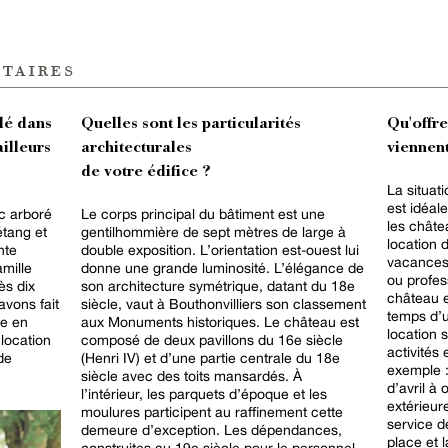
taires
lé dans
Quelles sont les particularités
Qu'offr
ailleurs
architecturales
viennent
de votre édifice ?
La situat
est idéal
c arboré
Le corps principal du bâtiment est une
les châte
étang et
gentilhommière de sept mètres de large à
location 
nte
double exposition. L’orientation est-ouest lui
vacances
amille
donne une grande luminosité. L’élégance de
ou profess
ès dix
son architecture symétrique, datant du 18e
château et
avons fait
siècle, vaut à Bouthonvilliers son classement
temps d’
le en
aux Monuments historiques. Le château est
location
location
composé de deux pavillons du 16e siècle
activités
de
(Henri IV) et d’une partie centrale du 18e
exemple :
siècle avec des toits mansardés. À
d’avril à
l’intérieur, les parquets d’époque et les
extérieure
moulures participent au raffinement cette
service de
demeure d’exception. Les dépendances,
place et 
construites au 19e siècle pour le personnel