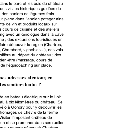
dans le parc et les bois du château
 des visites historiques guidées du
 des paniers de légumes frais
sur place dans l’ancien potager ainsi
nte de vin et produits locaux sur
s cours de cuisine et des ateliers
ing avec un œnologue dans la cave
e ; des excursions touristiques en
faire découvrir la région (Chartres,
s, Chambord, vignobles…), des vols
lfière au départ du château ; des
bien-être (massage, cours de
t de l’équicoaching sur place.
nes adresses alentour, en
es sentiers battus ?
e en bateau électrique sur le Loir
l, à dix kilomètres du château. Se
vélo à Gohory pour y découvrir les
 fromages de chèvre de la ferme
Visiter l’imposant château de
un et se promener dans ses ruelles
s ou encore découvrir Chartres