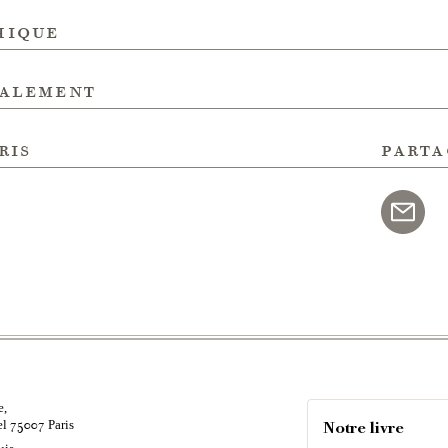
hique
galement
ris
parta
e,
el
Paris
75007
Notre livre