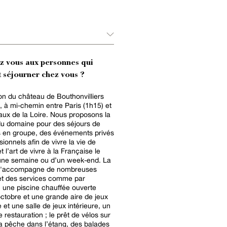
ez vous aux personnes qui
 séjourner chez vous ?
ion du château de Bouthonvilliers
e, à mi-chemin entre Paris (1h15) et
aux de la Loire. Nous proposons la
du domaine pour des séjours de
 en groupe, des événements privés
ionnels afin de vivre la vie de
 l’art de vivre à la Française le
une semaine ou d’un week-end. La
 s'accompagne de nombreuses
 et des services comme par
 une piscine chauffée ouverte
 octobre et une grande aire de jeux
 et une salle de jeux intérieure, un
 restauration ; le prêt de vélos sur
la pêche dans l’étang, des balades