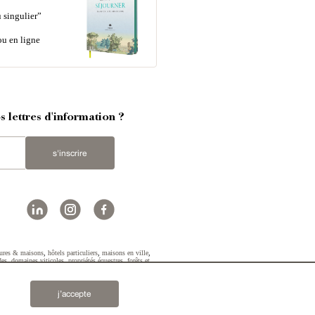
 singulier”
ou en ligne
 lettres d'information ?
s'inscrire
ures & maisons
,
hôtels particuliers
,
maisons en ville
,
des
,
domaines viticoles
,
propriétés équestres
,
forêts et
2019 © Patrice Besse...
j’accepte