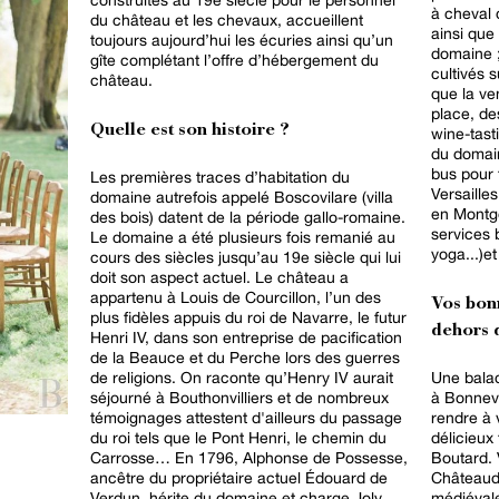
à cheval 
du château et les chevaux, accueillent
ainsi que
toujours aujourd’hui les écuries ainsi qu’un
domaine ;
gîte complétant l’offre d’hébergement du
cultivés 
château.
que la ve
place, de
Quelle est son histoire ?
wine-tast
du domain
bus pour 
Les premières traces d’habitation du
Versaille
domaine autrefois appelé Boscovilare (villa
en Montgo
des bois) datent de la période gallo-romaine.
services 
Le domaine a été plusieurs fois remanié au
yoga...)e
cours des siècles jusqu’au 19e siècle qui lui
doit son aspect actuel. Le château a
appartenu à Louis de Courcillon, l’un des
Vos bon
plus fidèles appuis du roi de Navarre, le futur
dehors d
Henri IV, dans son entreprise de pacification
de la Beauce et du Perche lors des guerres
de religions. On raconte qu’Henry IV aurait
Une balad
séjourné à Bouthonvilliers et de nombreux
à Bonneva
témoignages attestent d'ailleurs du passage
rendre à 
du roi tels que le Pont Henri, le chemin du
délicieux
Carrosse… En 1796, Alphonse de Possesse,
Boutard. 
ancêtre du propriétaire actuel Édouard de
Châteaud
Verdun, hérite du domaine et charge Joly,
médiévale