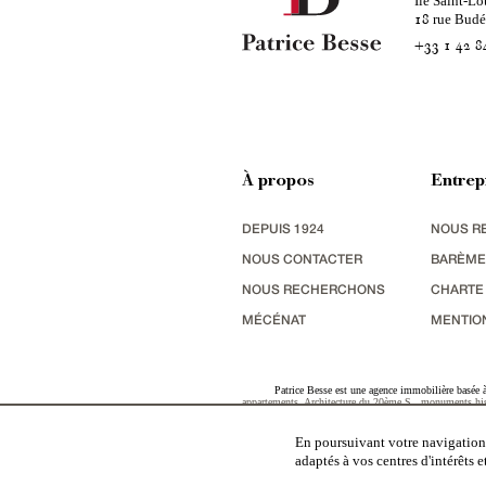
Ile Saint-Lo
rue Bud
18
+33 1 42 8
À propos
Entrep
DEPUIS 1924
NOUS R
NOUS CONTACTER
BARÈME
NOUS RECHERCHONS
CHARTE
MÉCÉNAT
MENTIO
Patrice Besse est une agence immobilière basée à 
appartements
,
Architecture du 20ème S.
,
monuments his
terres agricoles
,
biens avec vue sur mer
,
patrimoine indu
En poursuivant votre navigation,
adaptés à vos centres d'intérêts 