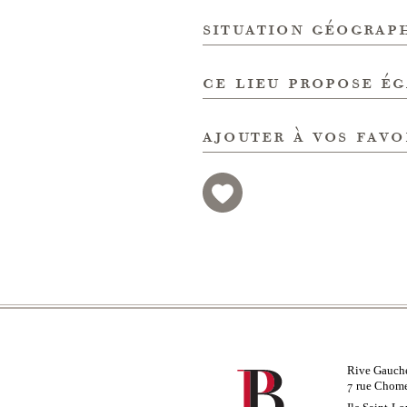
situation géograp
ce lieu propose é
ajouter à vos favo
Rive Gauch
rue Chom
7