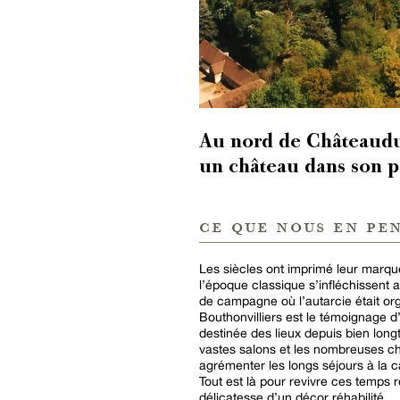
Au nord de Châteaudun
un château dans son pa
ce que nous en pe
Les siècles ont imprimé leur marq
l’époque classique s’infléchissent 
de campagne où l’autarcie était or
Bouthonvilliers est le témoignage d’u
destinée des lieux depuis bien longt
vastes salons et les nombreuses c
agrémenter les longs séjours à la ca
Tout est là pour revivre ces temps 
délicatesse d’un décor réhabilité.