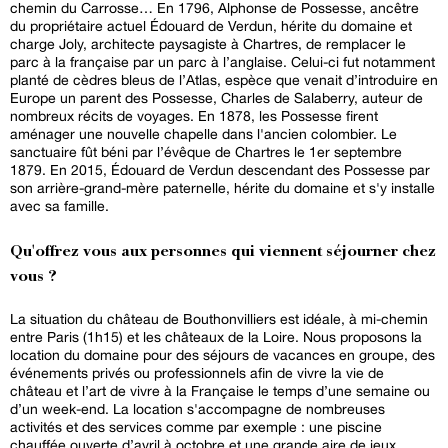
chemin du Carrosse… En 1796, Alphonse de Possesse, ancêtre
du propriétaire actuel Édouard de Verdun, hérite du domaine et
charge Joly, architecte paysagiste à Chartres, de remplacer le
parc à la française par un parc à l’anglaise. Celui-ci fut notamment
planté de cèdres bleus de l’Atlas, espèce que venait d’introduire en
Europe un parent des Possesse, Charles de Salaberry, auteur de
nombreux récits de voyages. En 1878, les Possesse firent
aménager une nouvelle chapelle dans l'ancien colombier. Le
sanctuaire fût béni par l’évêque de Chartres le 1er septembre
1879. En 2015, Édouard de Verdun descendant des Possesse par
son arrière-grand-mère paternelle, hérite du domaine et s'y installe
avec sa famille.
Qu'offrez vous aux personnes qui viennent séjourner chez
vous ?
La situation du château de Bouthonvilliers est idéale, à mi-chemin
entre Paris (1h15) et les châteaux de la Loire. Nous proposons la
location du domaine pour des séjours de vacances en groupe, des
événements privés ou professionnels afin de vivre la vie de
château et l’art de vivre à la Française le temps d’une semaine ou
d’un week-end. La location s'accompagne de nombreuses
activités et des services comme par exemple : une piscine
chauffée ouverte d’avril à octobre et une grande aire de jeux