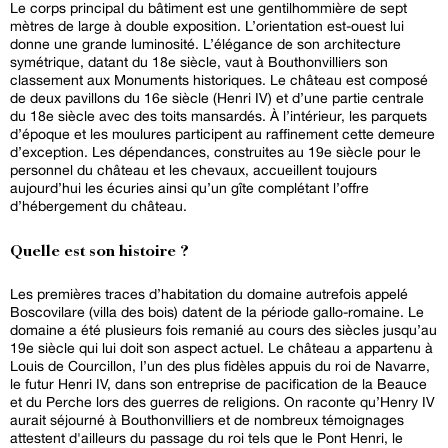
Le corps principal du bâtiment est une gentilhommière de sept
mètres de large à double exposition. L’orientation est-ouest lui
donne une grande luminosité. L’élégance de son architecture
symétrique, datant du 18e siècle, vaut à Bouthonvilliers son
classement aux Monuments historiques. Le château est composé
de deux pavillons du 16e siècle (Henri IV) et d’une partie centrale
du 18e siècle avec des toits mansardés. À l’intérieur, les parquets
d’époque et les moulures participent au raffinement cette demeure
d’exception. Les dépendances, construites au 19e siècle pour le
personnel du château et les chevaux, accueillent toujours
aujourd’hui les écuries ainsi qu’un gîte complétant l’offre
d’hébergement du château.
Quelle est son histoire ?
Les premières traces d’habitation du domaine autrefois appelé
Boscovilare (villa des bois) datent de la période gallo-romaine. Le
domaine a été plusieurs fois remanié au cours des siècles jusqu’au
19e siècle qui lui doit son aspect actuel. Le château a appartenu à
Louis de Courcillon, l’un des plus fidèles appuis du roi de Navarre,
le futur Henri IV, dans son entreprise de pacification de la Beauce
et du Perche lors des guerres de religions. On raconte qu’Henry IV
aurait séjourné à Bouthonvilliers et de nombreux témoignages
attestent d'ailleurs du passage du roi tels que le Pont Henri, le