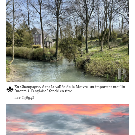
En Champagne, dans la vallée de la Moivre, un important moulin
"monté à l'anglaise" fondé en titre
ref 836948