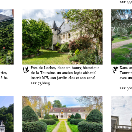
ref 55
Près de Loches, dans un bourg historique
Dans un
ries,
de la Touraine, un ancien logis abbatial
Tourain
 5 ha
inscrit MH, son jardin clos et son canal
avec un
...
ref 758805
ref 96