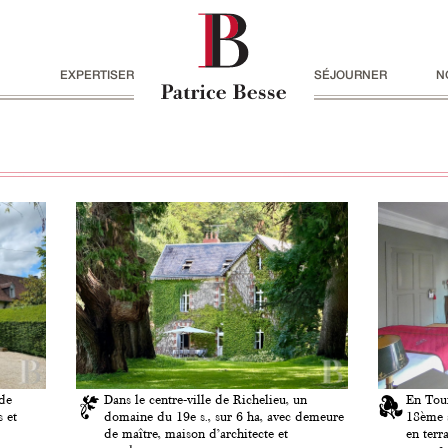
EXPERTISER
SÉJOURNER
N
 de
Dans le centre-ville de Richelieu, un
En Tour
 et
domaine du 19e s., sur 6 ha, avec demeure
18ème s
de maître, maison d’architecte et
en terr