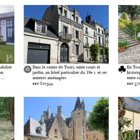
abilité
Dans le centre de Tours, entre cours et
En Tosc
on
jardin, un hôtel particulier du 19e s. et ses
historiq
...
annexes aménagées
entre c
ref 810344
ref 57