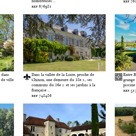
nombreuses ...
ref 76
ref 676981
, dans
Dans la vallée de la Loire, proche de
Entre R
 de ville
Chinon, une demeure du 18e s., ses
grange 
.
communs du 16e s. et ses jardins à la
piscine
française ...
ref 51
ref 748486