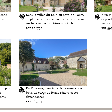
renne,
Dans la vallée du Loir, au nord de Tours,
À 20 mi
c un
en pleine campagne, un château du 12ème
dépenda
..
siècle remanié au 19ème sur 25 ha
maison 
ref 102770
ref 99
 un parc
En Touraine, avec 9 ha de prairies et de
ec
bois, un corps de ferme rénové et ses
ennis
dépendances
ref 585724