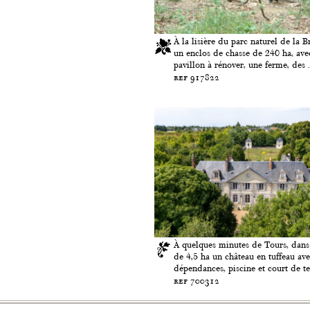
À la lisière du parc naturel de la B
un enclos de chasse de 240 ha, ave
pavillon à rénover, une ferme, des .
ref 917822
À quelques minutes de Tours, dans
de 4,5 ha un château en tuffeau av
dépendances, piscine et court de t
ref 700312