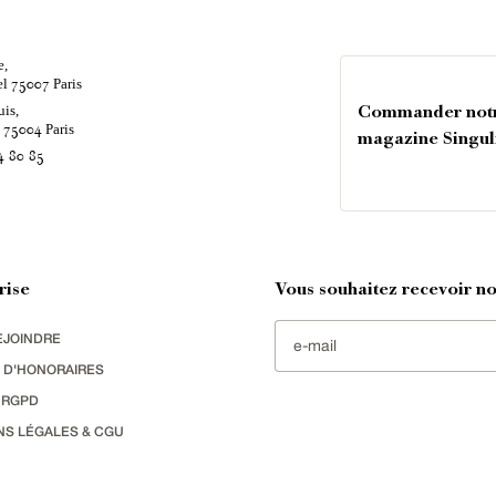
e,
el
Paris
75007
uis,
Commander not
é
Paris
75004
magazine Singul
4 80 85
rise
Vous souhaitez recevoir nos
EJOINDRE
 D'HONORAIRES
 RGPD
NS LÉGALES & CGU