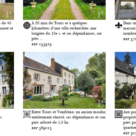
é de 45
À 20 min de Tours et à quelques
Dans un
aurer et
kilomètres d'une ville recherchée, une
maison 
longère du 18e s. et ses dépendances, sur
nombre
près ...
ref 37
ref 253919
Entre Tours et Vendôme, un ancien moulin
Aux por
es
entièrement rénové, ses dépendances et son
proprié
parc arboré de 1,3 ha
parc pa
quartier
ref 369013
ref 30