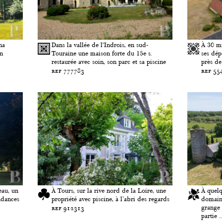
ha
Dans la vallée de l’Indrois, en sud-
À 30 mi
on
Touraine une maison forte du 15e s.
ses dép
restaurée avec soin, son parc et sa piscine
près de
ref 777783
ref 55
eau, un
À Tours, sur la rive nord de la Loire, une
À quelq
ndances
propriété avec piscine, à l'abri des regards
domaine
grange 
ref 912313
partie ..