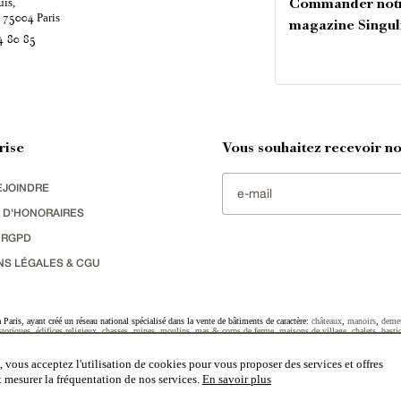
uis,
Commander not
é
Paris
75004
magazine Singul
4 80 85
rise
Vous souhaitez recevoir nos
EJOINDRE
 D'HONORAIRES
 RGPD
NS LÉGALES & CGU
Paris, ayant créé un réseau national spécialisé dans la vente de bâtiments de caractère:
châteaux
,
manoirs
,
deme
toriques
,
édifices religieux
,
chasses
,
ruines
,
moulins
,
mas & corps de ferme
,
maisons de village
,
chalets
,
basti
striel
sélectionnés par chacun de nos responsables régionaux enrichissent régulièrement nos offres.
 vous acceptez l'utilisation de cookies pour vous proposer des services et offres
et mesurer la fréquentation de nos services.
En savoir plus