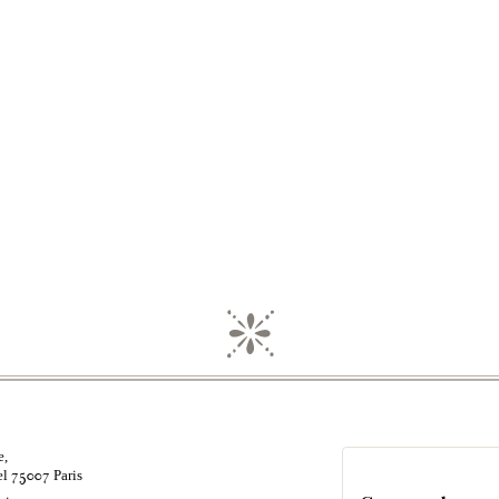
e,
el
Paris
75007