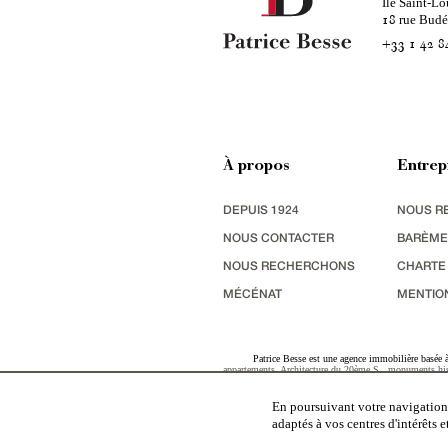
Ile Saint-Lo
rue Bud
18
+33 1 42 8
À propos
Entrep
DEPUIS 1924
NOUS R
NOUS CONTACTER
BARÈME
NOUS RECHERCHONS
CHARTE
MÉCÉNAT
MENTIO
Patrice Besse est une agence immobilière basée à 
appartements
,
Architecture du 20ème S.
,
monuments his
terres agricoles
,
biens avec vue sur mer
,
patrimoine indu
En poursuivant votre navigation,
adaptés à vos centres d'intérêts 