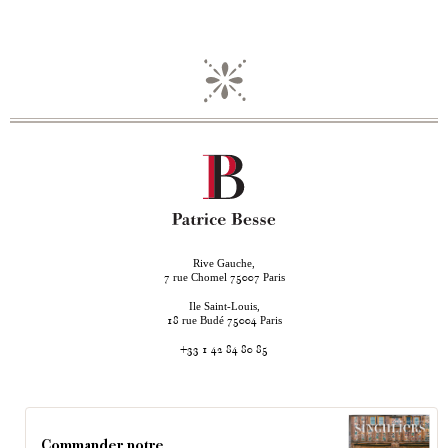
Rive Gauche,
rue Chomel
Paris
7
75007
Ile Saint-Louis,
rue Budé
Paris
18
75004
+33 1 42 84 80 85
Commander notre