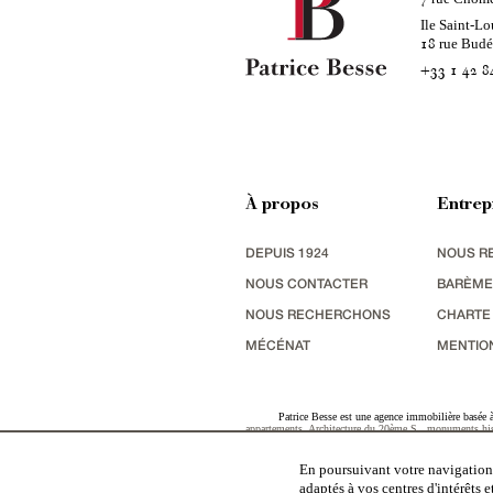
Ile Saint-Lo
rue Bud
18
+33 1 42 8
À propos
Entrep
DEPUIS 1924
NOUS R
NOUS CONTACTER
BARÈME
NOUS RECHERCHONS
CHARTE
MÉCÉNAT
MENTIO
Patrice Besse est une agence immobilière basée à 
appartements
,
Architecture du 20ème S.
,
monuments his
terres agricoles
,
biens avec vue sur mer
,
patrimoine indu
En poursuivant votre navigation,
adaptés à vos centres d'intérêts 