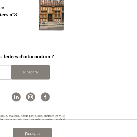
re
iers n°3
 lettres d'information ?
s'inscrire
ures & maisons
,
hôtels particuliers
,
maisons en ville
,
des
,
domaines viticoles
,
propriétés équestres
,
forêts et
2019 © Patrice Besse...
j’accepte