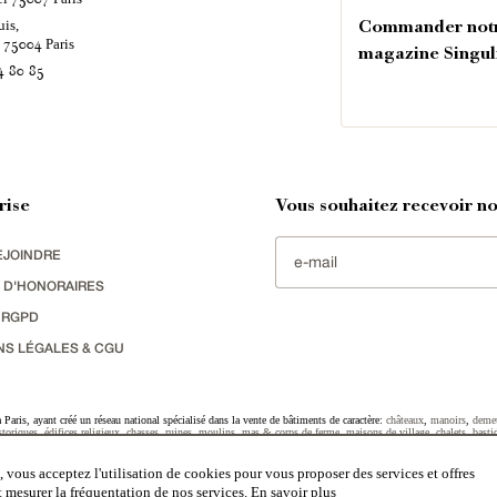
uis,
Commander not
é
Paris
75004
magazine Singul
4 80 85
rise
Vous souhaitez recevoir nos
EJOINDRE
 D'HONORAIRES
 RGPD
NS LÉGALES & CGU
Paris, ayant créé un réseau national spécialisé dans la vente de bâtiments de caractère:
châteaux
,
manoirs
,
deme
toriques
,
édifices religieux
,
chasses
,
ruines
,
moulins
,
mas & corps de ferme
,
maisons de village
,
chalets
,
basti
striel
sélectionnés par chacun de nos responsables régionaux enrichissent régulièrement nos offres.
 vous acceptez l'utilisation de cookies pour vous proposer des services et offres
et mesurer la fréquentation de nos services.
En savoir plus