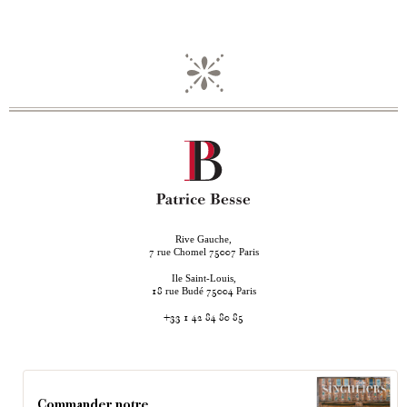
Rive Gauche,
rue Chomel
Paris
7
75007
Ile Saint-Louis,
rue Budé
Paris
18
75004
+33 1 42 84 80 85
Commander notre