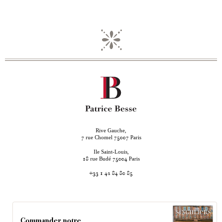
Rive Gauche,
rue Chomel
Paris
7
75007
Ile Saint-Louis,
rue Budé
Paris
18
75004
+33 1 42 84 80 85
Commander notre