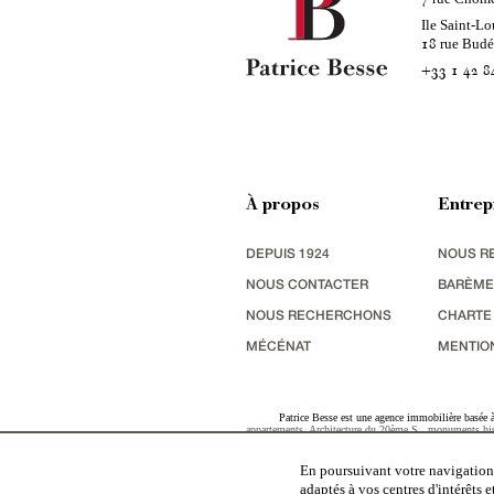
Ile Saint-Lo
rue Bud
18
+33 1 42 8
À propos
Entrep
DEPUIS 1924
NOUS R
NOUS CONTACTER
BARÈME
NOUS RECHERCHONS
CHARTE
MÉCÉNAT
MENTIO
Patrice Besse est une agence immobilière basée à 
appartements
,
Architecture du 20ème S.
,
monuments his
terres agricoles
,
biens avec vue sur mer
,
patrimoine indu
En poursuivant votre navigation,
adaptés à vos centres d'intérêts 