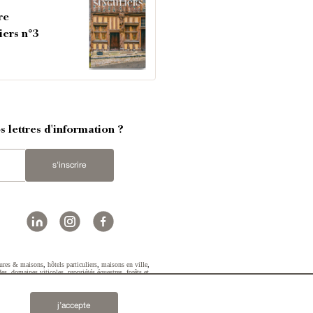
re
iers n°3
 lettres d'information ?
s'inscrire
ures & maisons
,
hôtels particuliers
,
maisons en ville
,
des
,
domaines viticoles
,
propriétés équestres
,
forêts et
2019 © Patrice Besse...
j’accepte