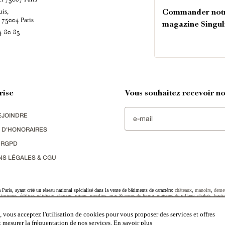
uis,
Commander not
é
Paris
75004
magazine Singul
4 80 85
rise
Vous souhaitez recevoir nos
EJOINDRE
 D'HONORAIRES
 RGPD
NS LÉGALES & CGU
Paris, ayant créé un réseau national spécialisé dans la vente de bâtiments de caractère:
châteaux
,
manoirs
,
deme
toriques
,
édifices religieux
,
chasses
,
ruines
,
moulins
,
mas & corps de ferme
,
maisons de village
,
chalets
,
basti
striel
sélectionnés par chacun de nos responsables régionaux enrichissent régulièrement nos offres.
 vous acceptez l'utilisation de cookies pour vous proposer des services et offres
et mesurer la fréquentation de nos services.
En savoir plus