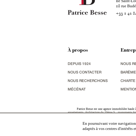
Ile Saint-Lo
rue Bud
18
+33 1 42 8
À propos
Entrep
DEPUIS 1924
NOUS R
NOUS CONTACTER
BARÈME
NOUS RECHERCHONS
CHARTE
MÉCÉNAT
MENTIO
Patrice Besse est une agence immobilière basée à 
appartements
,
Architecture du 20ème S.
,
monuments his
terres agricoles
,
biens avec vue sur mer
,
patrimoine indu
En poursuivant votre navigation,
adaptés à vos centres d'intérêts 