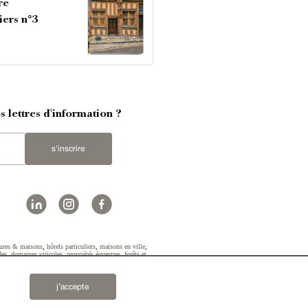
re
iers n°3
 lettres d'information ?
s'inscrire
ures & maisons
,
hôtels particuliers
,
maisons en ville
,
des
,
domaines viticoles
,
propriétés équestres
,
forêts et
2019 © Patrice Besse...
j’accepte