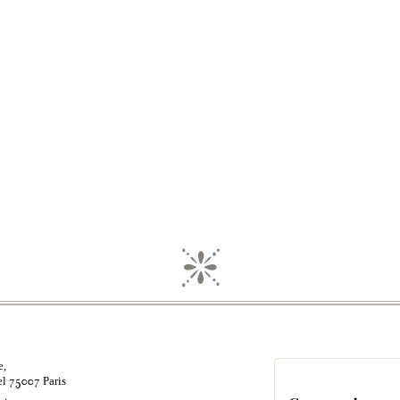
e,
el
Paris
75007