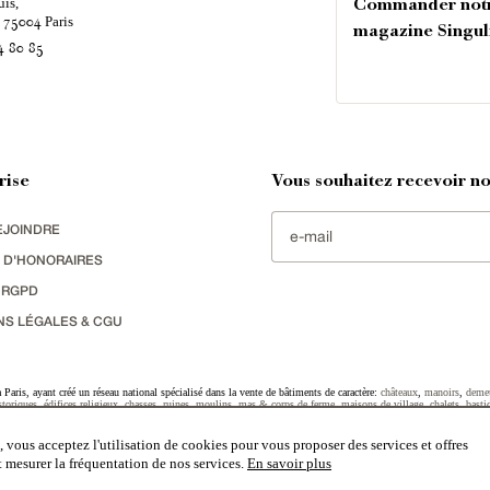
uis,
Commander not
é
Paris
75004
magazine Singul
4 80 85
rise
Vous souhaitez recevoir nos
EJOINDRE
 D'HONORAIRES
 RGPD
NS LÉGALES & CGU
Paris, ayant créé un réseau national spécialisé dans la vente de bâtiments de caractère:
châteaux
,
manoirs
,
deme
toriques
,
édifices religieux
,
chasses
,
ruines
,
moulins
,
mas & corps de ferme
,
maisons de village
,
chalets
,
basti
striel
sélectionnés par chacun de nos responsables régionaux enrichissent régulièrement nos offres.
 vous acceptez l'utilisation de cookies pour vous proposer des services et offres
et mesurer la fréquentation de nos services.
En savoir plus