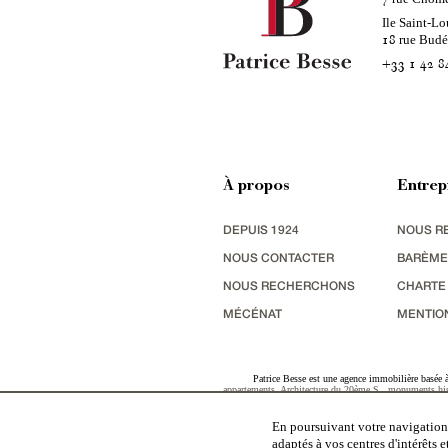
Ile Saint-Lo
rue Bud
18
+33 1 42 8
À propos
Entrep
DEPUIS 1924
NOUS R
NOUS CONTACTER
BARÈME
NOUS RECHERCHONS
CHARTE
MÉCÉNAT
MENTIO
Patrice Besse est une agence immobilière basée à 
appartements
,
Architecture du 20ème S.
,
monuments his
terres agricoles
,
biens avec vue sur mer
,
patrimoine indu
En poursuivant votre navigation,
adaptés à vos centres d'intérêts 