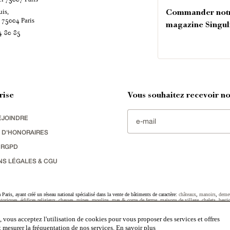
uis,
Commander not
é
Paris
75004
magazine Singul
4 80 85
rise
Vous souhaitez recevoir nos
EJOINDRE
 D'HONORAIRES
 RGPD
NS LÉGALES & CGU
Paris, ayant créé un réseau national spécialisé dans la vente de bâtiments de caractère:
châteaux
,
manoirs
,
deme
toriques
,
édifices religieux
,
chasses
,
ruines
,
moulins
,
mas & corps de ferme
,
maisons de village
,
chalets
,
basti
striel
sélectionnés par chacun de nos responsables régionaux enrichissent régulièrement nos offres.
 vous acceptez l'utilisation de cookies pour vous proposer des services et offres
et mesurer la fréquentation de nos services.
En savoir plus