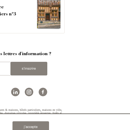
re
iers n°3
 lettres d'information ?
s'inscrire
ures & maisons
,
hôtels particuliers
,
maisons en ville
,
des
,
domaines viticoles
,
propriétés équestres
,
forêts et
2019 © Patrice Besse...
j’accepte