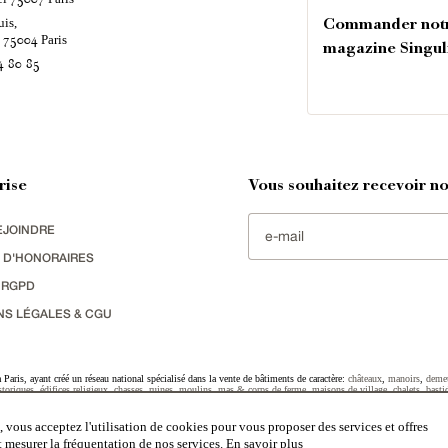
uis,
Commander not
é
Paris
75004
magazine Singul
4 80 85
rise
Vous souhaitez recevoir nos
EJOINDRE
 D'HONORAIRES
 RGPD
NS LÉGALES & CGU
Paris, ayant créé un réseau national spécialisé dans la vente de bâtiments de caractère:
châteaux
,
manoirs
,
deme
toriques
,
édifices religieux
,
chasses
,
ruines
,
moulins
,
mas & corps de ferme
,
maisons de village
,
chalets
,
basti
striel
sélectionnés par chacun de nos responsables régionaux enrichissent régulièrement nos offres.
 vous acceptez l'utilisation de cookies pour vous proposer des services et offres
et mesurer la fréquentation de nos services.
En savoir plus