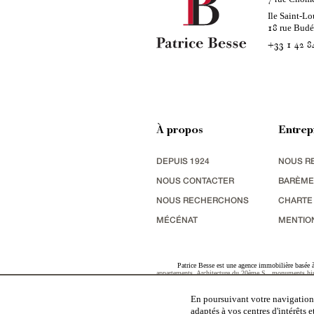
Ile Saint-Lo
rue Bud
18
+33 1 42 8
À propos
Entrep
DEPUIS 1924
NOUS R
NOUS CONTACTER
BARÈME
NOUS RECHERCHONS
CHARTE
MÉCÉNAT
MENTIO
Patrice Besse est une agence immobilière basée à 
appartements
,
Architecture du 20ème S.
,
monuments his
terres agricoles
,
biens avec vue sur mer
,
patrimoine indu
En poursuivant votre navigation,
adaptés à vos centres d'intérêts 