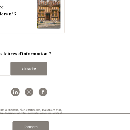
re
iers n°3
 lettres d'information ?
s'inscrire
ures & maisons
,
hôtels particuliers
,
maisons en ville
,
des
,
domaines viticoles
,
propriétés équestres
,
forêts et
2019 © Patrice Besse...
j’accepte