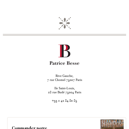
Rive Gauche,
rue Chomel
Paris
7
75007
Ile Saint-Louis,
rue Budé
Paris
18
75004
+33 1 42 84 80 85
Commander notre