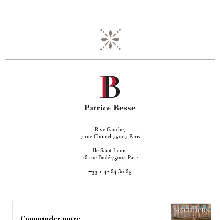
Rive Gauche,
rue Chomel
Paris
7
75007
Ile Saint-Louis,
rue Budé
Paris
18
75004
+33 1 42 84 80 85
Commander notre