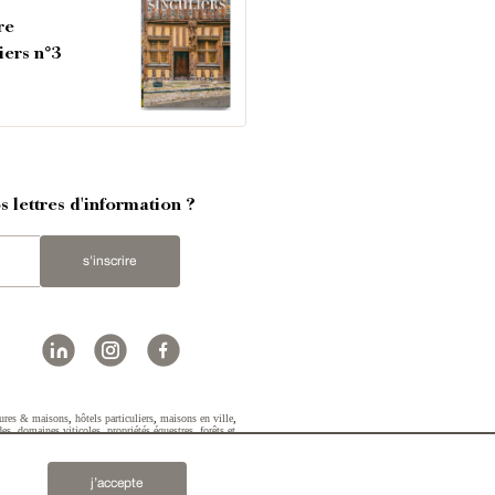
re
iers n°3
 lettres d'information ?
s'inscrire
ures & maisons
,
hôtels particuliers
,
maisons en ville
,
des
,
domaines viticoles
,
propriétés équestres
,
forêts et
2019 © Patrice Besse...
j’accepte