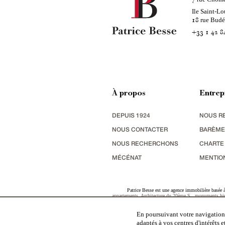
Ile Saint-Lo
rue Bud
18
+33 1 42 8
À propos
Entrep
DEPUIS 1924
NOUS R
NOUS CONTACTER
BARÈME
NOUS RECHERCHONS
CHARTE
MÉCÉNAT
MENTIO
Patrice Besse est une agence immobilière basée à 
appartements
,
Architecture du 20ème S.
,
monuments his
terres agricoles
,
biens avec vue sur mer
,
patrimoine indu
En poursuivant votre navigation,
adaptés à vos centres d'intérêts 