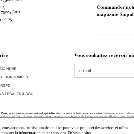
uis,
Commander not
é
Paris
75004
magazine Singul
4 80 85
rise
Vous souhaitez recevoir nos
EJOINDRE
 D'HONORAIRES
 RGPD
NS LÉGALES & CGU
Paris, ayant créé un réseau national spécialisé dans la vente de bâtiments de caractère:
châteaux
,
manoirs
,
deme
toriques
,
édifices religieux
,
chasses
,
ruines
,
moulins
,
mas & corps de ferme
,
maisons de village
,
chalets
,
basti
striel
sélectionnés par chacun de nos responsables régionaux enrichissent régulièrement nos offres.
 vous acceptez l'utilisation de cookies pour vous proposer des services et offres
et mesurer la fréquentation de nos services.
En savoir plus