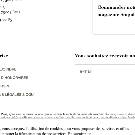
uis,
Commander not
é
Paris
75004
magazine Singul
4 80 85
rise
Vous souhaitez recevoir nos
EJOINDRE
 D'HONORAIRES
 RGPD
NS LÉGALES & CGU
Paris, ayant créé un réseau national spécialisé dans la vente de bâtiments de caractère:
châteaux
,
manoirs
,
deme
toriques
,
édifices religieux
,
chasses
,
ruines
,
moulins
,
mas & corps de ferme
,
maisons de village
,
chalets
,
basti
striel
sélectionnés par chacun de nos responsables régionaux enrichissent régulièrement nos offres.
 vous acceptez l'utilisation de cookies pour vous proposer des services et offres
et mesurer la fréquentation de nos services.
En savoir plus