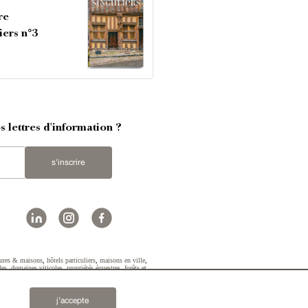
re
iers n°3
 lettres d'information ?
s'inscrire
ures & maisons
,
hôtels particuliers
,
maisons en ville
,
des
,
domaines viticoles
,
propriétés équestres
,
forêts et
2019 © Patrice Besse...
j’accepte