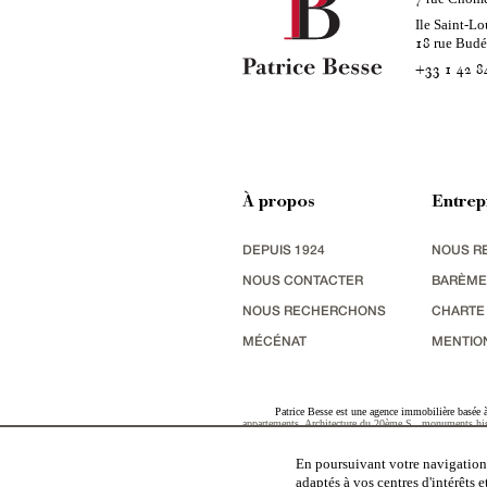
Ile Saint-Lo
rue Bud
18
+33 1 42 8
À propos
Entrep
DEPUIS 1924
NOUS R
NOUS CONTACTER
BARÈME
NOUS RECHERCHONS
CHARTE
MÉCÉNAT
MENTIO
Patrice Besse est une agence immobilière basée à 
appartements
,
Architecture du 20ème S.
,
monuments his
terres agricoles
,
biens avec vue sur mer
,
patrimoine indu
En poursuivant votre navigation,
adaptés à vos centres d'intérêts 