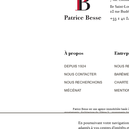
Ile Saint-Lo
rue Bud
18
+33 1 42 8
À propos
Entrep
DEPUIS 1924
NOUS R
NOUS CONTACTER
BARÈME
NOUS RECHERCHONS
CHARTE
MÉCÉNAT
MENTIO
Patrice Besse est une agence immobilière basée à 
appartements
,
Architecture du 20ème S.
,
monuments his
terres agricoles
,
biens avec vue sur mer
,
patrimoine indu
En poursuivant votre navigation,
adaptés à vos centres d'intérêts 