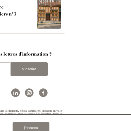
re
iers n°3
 lettres d'information ?
s'inscrire
ures & maisons
,
hôtels particuliers
,
maisons en ville
,
des
,
domaines viticoles
,
propriétés équestres
,
forêts et
2019 © Patrice Besse...
j’accepte