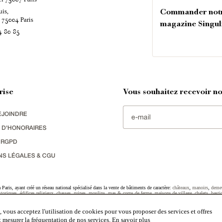
uis,
Commander not
é
Paris
75004
magazine Singul
4 80 85
rise
Vous souhaitez recevoir nos
EJOINDRE
 D'HONORAIRES
 RGPD
NS LÉGALES & CGU
Paris, ayant créé un réseau national spécialisé dans la vente de bâtiments de caractère:
châteaux
,
manoirs
,
deme
toriques
,
édifices religieux
,
chasses
,
ruines
,
moulins
,
mas & corps de ferme
,
maisons de village
,
chalets
,
basti
striel
sélectionnés par chacun de nos responsables régionaux enrichissent régulièrement nos offres.
 vous acceptez l'utilisation de cookies pour vous proposer des services et offres
et mesurer la fréquentation de nos services.
En savoir plus